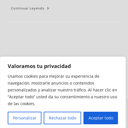
Continuar Leyendo
Valoramos tu privacidad
Usamos cookies para mejorar su experiencia de
Medio auditado por
navegación, mostrarle anuncios o contenidos
personalizados y analizar nuestro tráfico. Al hacer clic en
“Aceptar todo” usted da su consentimiento a nuestro uso
de las cookies.
Aviso
Declaración de
Mapa del
Política de
Política de
Legal
Accesibilidad
Sitio
Cookies
Privacidad
Personalizar
Rechazar todo
Aceptar todo