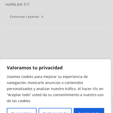
vuelta por 3-7.
Continuar Leyendo
Valoramos tu privacidad
Usamos cookies para mejorar su experiencia de
Medio auditado por
navegación, mostrarle anuncios o contenidos
personalizados y analizar nuestro tráfico. Al hacer clic en
“Aceptar todo” usted da su consentimiento a nuestro uso
de las cookies.
Aviso
Declaración de
Mapa del
Política de
Política de
Legal
Accesibilidad
Sitio
Cookies
Privacidad