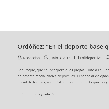
viernes, 07 ago, 2026
AD CEUTA
FÚTBOL
FÚTBOL SALA
BALO
Ordóñez: "En el deporte base 
Redacción
junio 3, 2013
Polideportivo
San Roque, que se incorporó a los Juegos junto a La Lí
en catorce modalidades deportivas. El concejal delega
oficial de los Juegos del Estrecho, que la participación 
Continuar Leyendo