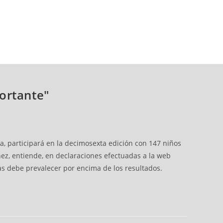
ortante"
a, participará en la decimosexta edición con 147 niños
z, entiende, en declaraciones efectuadas a la web
llas debe prevalecer por encima de los resultados.