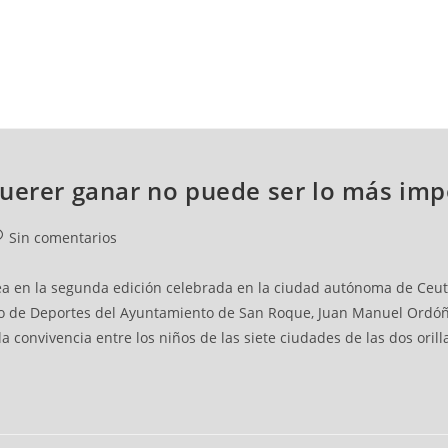
NCESTO
BALONMANO
WATERPOLO
POLIDEPORTIVO
querer ganar no puede ser lo más imp
Sin comentarios
nea en la segunda edición celebrada en la ciudad autónoma de Ceut
do de Deportes del Ayuntamiento de San Roque, Juan Manuel Ordóñe
y la convivencia entre los niños de las siete ciudades de las dos ori