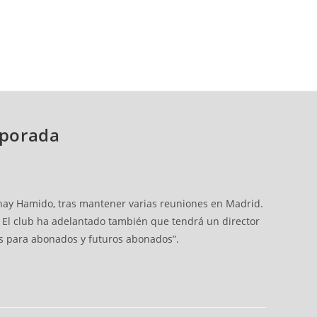
mporada
uhay Hamido, tras mantener varias reuniones en Madrid.
. El club ha adelantado también que tendrá un director
s para abonados y futuros abonados”.