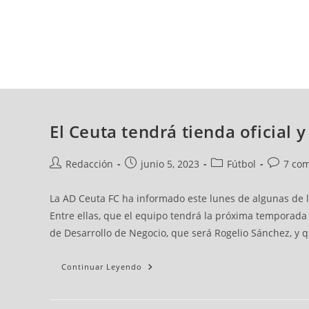
viernes, 07 ago, 2026
AD CEUTA
FÚTBOL
FÚTBOL SALA
BALO
El Ceuta tendrá tienda oficial
Redacción
junio 5, 2023
Fútbol
7 com
La AD Ceuta FC ha informado este lunes de algunas de l
Entre ellas, que el equipo tendrá la próxima temporada
de Desarrollo de Negocio, que será Rogelio Sánchez, 
Continuar Leyendo