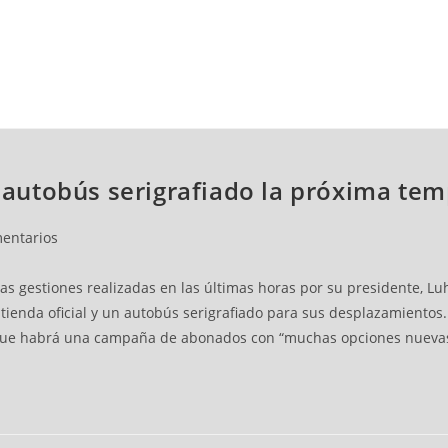
NCESTO
BALONMANO
WATERPOLO
POLIDEPORTIVO
 y autobús serigrafiado la próxima te
entarios
as gestiones realizadas en las últimas horas por su presidente, L
 tienda oficial y un autobús serigrafiado para sus desplazamientos
y que habrá una campaña de abonados con “muchas opciones nueva