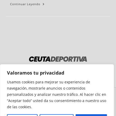
Continuar Leyendo
Medio auditado por
Valoramos tu privacidad
Usamos cookies para mejorar su experiencia de
navegación, mostrarle anuncios o contenidos
personalizados y analizar nuestro tráfico. Al hacer clic en
Aviso
Declaración de
Mapa del
Política de
Política de
“Aceptar todo” usted da su consentimiento a nuestro uso
Legal
Accesibilidad
Sitio
Cookies
Privacidad
de las cookies.