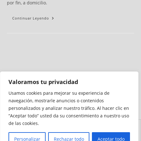
por fin, a domicilio.
Continuar Leyendo
Valoramos tu privacidad
Usamos cookies para mejorar su experiencia de
Medio auditado por
navegación, mostrarle anuncios o contenidos
personalizados y analizar nuestro tráfico. Al hacer clic en
“Aceptar todo” usted da su consentimiento a nuestro uso
de las cookies.
Aviso
Declaración de
Mapa del
Política de
Política de
Legal
Accesibilidad
Sitio
Cookies
Privacidad
Personalizar
Rechazar todo
Aceptar todo