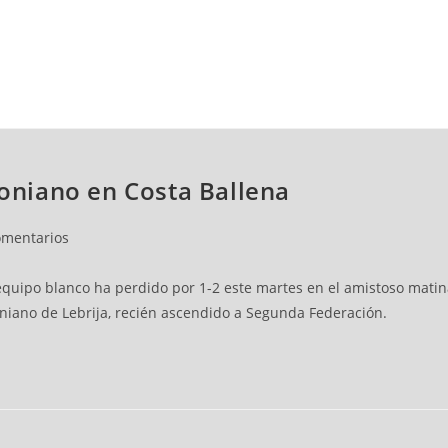
NCESTO
BALONMANO
WATERPOLO
POLIDEPORTIVO
toniano en Costa Ballena
omentarios
equipo blanco ha perdido por 1-2 este martes en el amistoso matin
toniano de Lebrija, recién ascendido a Segunda Federación.