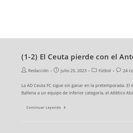
jueves, 06 ago, 2026
AD CEUTA
FÚTBOL
FÚTBOL SALA
BALO
(1-2) El Ceuta pierde con el An
Redacción
julio 25, 2023
Fútbol
24 c
La AD Ceuta FC sigue sin ganar en la pretemporada. El 
Ballena a un equipo de inferior categoría, el Atlético A
Continuar Leyendo