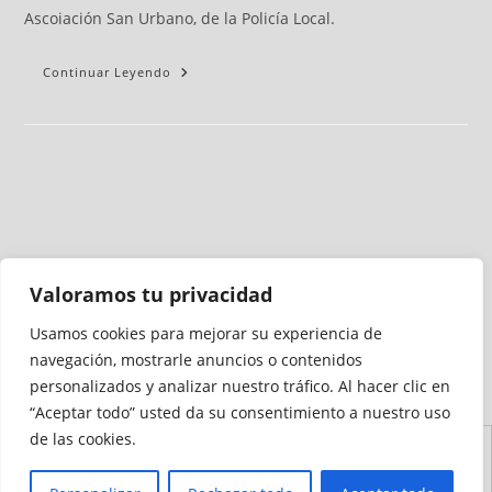
Ascoiación San Urbano, de la Policía Local.
Continuar Leyendo
Valoramos tu privacidad
Usamos cookies para mejorar su experiencia de
Medio auditado por
navegación, mostrarle anuncios o contenidos
personalizados y analizar nuestro tráfico. Al hacer clic en
“Aceptar todo” usted da su consentimiento a nuestro uso
de las cookies.
Aviso
Declaración de
Mapa del
Política de
Política de
Legal
Accesibilidad
Sitio
Cookies
Privacidad