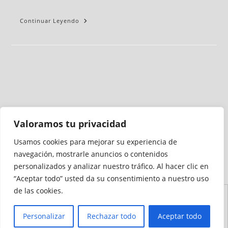
Continuar Leyendo
Valoramos tu privacidad
Usamos cookies para mejorar su experiencia de
Medio auditado por
navegación, mostrarle anuncios o contenidos
personalizados y analizar nuestro tráfico. Al hacer clic en
“Aceptar todo” usted da su consentimiento a nuestro uso
de las cookies.
Aviso
Declaración de
Mapa del
Política de
Política de
Legal
Accesibilidad
Sitio
Cookies
Privacidad
Personalizar
Rechazar todo
Aceptar todo