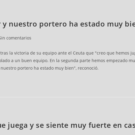
r y nuestro portero ha estado muy bi
Sin comentarios
jo tras la victoria de su equipo ante el Ceuta que "creo que hemos
ado a un buen equipo. En la segunda parte hemos empezado muy bi
 nuestro portero ha estado muy bien", reconoció.
ue juega y se siente muy fuerte en ca