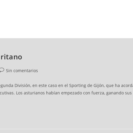
NCESTO
BALONMANO
WATERPOLO
POLIDEPORTIVO
aritano
Sin comentarios
egunda División, en este caso en el Sporting de Gijón, que ha acord
cutivas. Los asturianos habían empezado con fuerza, ganando sus 