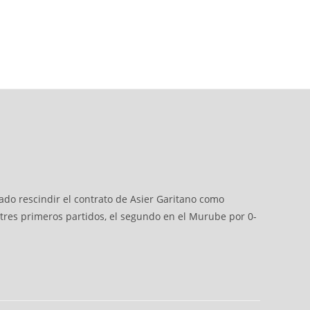
ado rescindir el contrato de Asier Garitano como
tres primeros partidos, el segundo en el Murube por 0-