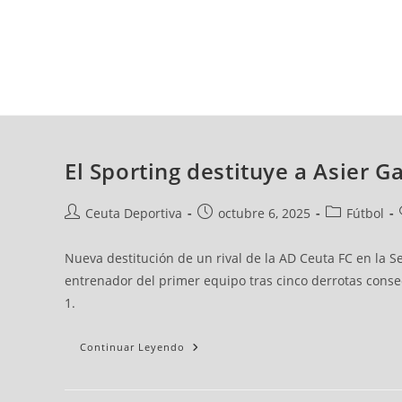
jueves, 06 ago, 2026
AD CEUTA
FÚTBOL
FÚTBOL SALA
BALO
El Sporting destituye a Asier G
Ceuta Deportiva
octubre 6, 2025
Fútbol
Nueva destitución de un rival de la AD Ceuta FC en la S
entrenador del primer equipo tras cinco derrotas conse
1.
Continuar Leyendo