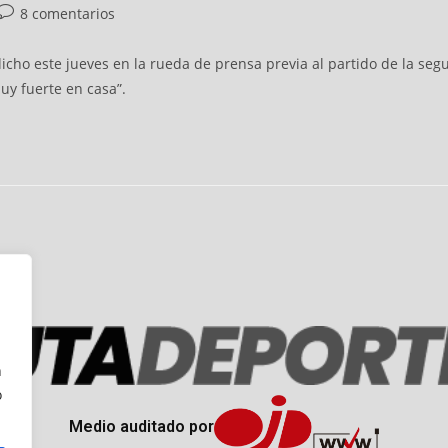
8 comentarios
 dicho este jueves en la rueda de prensa previa al partido de la s
uy fuerte en casa”.
n
o
Medio auditado por