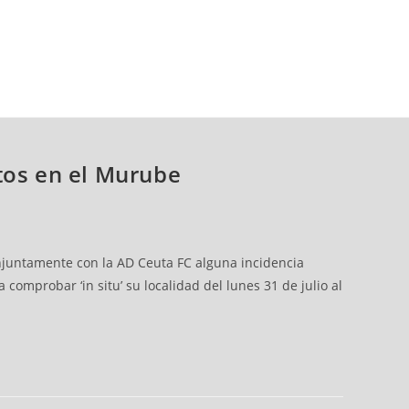
tos en el Murube
njuntamente con la AD Ceuta FC alguna incidencia
comprobar ‘in situ’ su localidad del lunes 31 de julio al