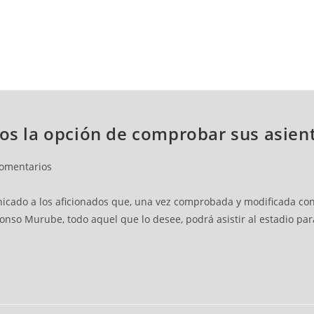
NCESTO
BALONMANO
WATERPOLO
POLIDEPORTIVO
dos la opción de comprobar sus asien
comentarios
nicado a los aficionados que, una vez comprobada y modificada co
onso Murube, todo aquel que lo desee, podrá asistir al estadio para 