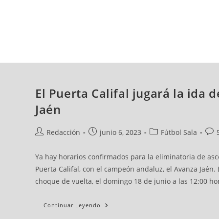
sábado, 08 ago, 2026
AD CEUTA
FÚTBOL
FÚTBOL SALA
BALO
El Puerta Califal jugará la id
Jaén
Redacción
junio 6, 2023
Fútbol Sala
Ya hay horarios confirmados para la eliminatoria de asc
Puerta Califal, con el campeón andaluz, el Avanza Jaén. 
choque de vuelta, el domingo 18 de junio a las 12:00 hor
Continuar Leyendo