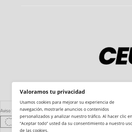
Valoramos tu privacidad
Usamos cookies para mejorar su experiencia de
navegación, mostrarle anuncios o contenidos
Aviso Legal
Declaración de Accesibilidad
Mapa del Sitio
Política de Cooki
personalizados y analizar nuestro tráfico. Al hacer clic e
“Aceptar todo” usted da su consentimiento a nuestro us
de las cookies.