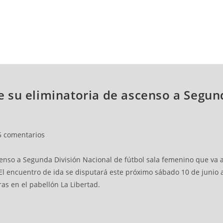
NCESTO
BALONMANO
WATERPOLO
POLIDEPORTIVO
a de su eliminatoria de ascenso a Seg
5 comentarios
enso a Segunda División Nacional de fútbol sala femenino que va a
El encuentro de ida se disputará este próximo sábado 10 de junio a 
as en el pabellón La Libertad.