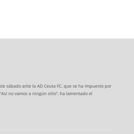
 este sábado ante la AD Ceuta FC, que se ha impuesto por
“Así no vamos a ningún sitio”, ha lamentado el