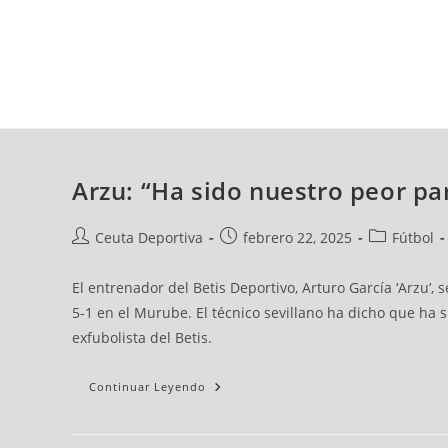
jueves, 06 ago, 2026
AD CEUTA
FÚTBOL
FÚTBOL SALA
BALO
Arzu: “Ha sido nuestro peor par
Ceuta Deportiva
febrero 22, 2025
Fútbol
El entrenador del Betis Deportivo, Arturo García ‘Arzu’
5-1 en el Murube. El técnico sevillano ha dicho que ha 
exfubolista del Betis.
Continuar Leyendo