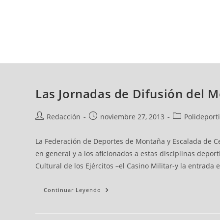
domingo, 09 ago, 2026
AD CEUTA
FÚTBOL
FÚTBOL SALA
BALO
Las Jornadas de Difusión del 
Redacción
noviembre 27, 2013
Polideport
La Federación de Deportes de Montaña y Escalada de Ceu
en general y a los aficionados a estas disciplinas depor
Cultural de los Ejércitos –el Casino Militar-y la entrada e
Continuar Leyendo