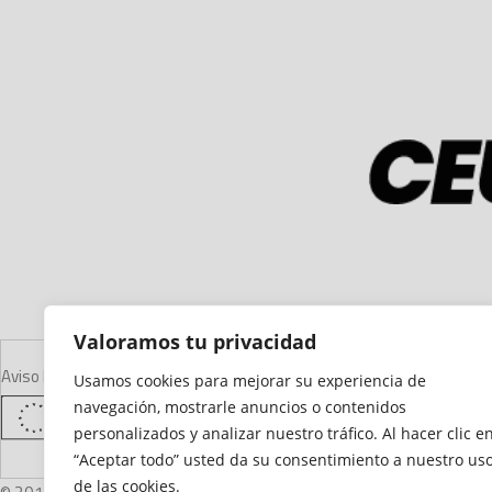
Valoramos tu privacidad
Aviso Legal
Declaración de Accesibilidad
Mapa del Sitio
Política de Cooki
Usamos cookies para mejorar su experiencia de
navegación, mostrarle anuncios o contenidos
personalizados y analizar nuestro tráfico. Al hacer clic e
“Aceptar todo” usted da su consentimiento a nuestro us
de las cookies.