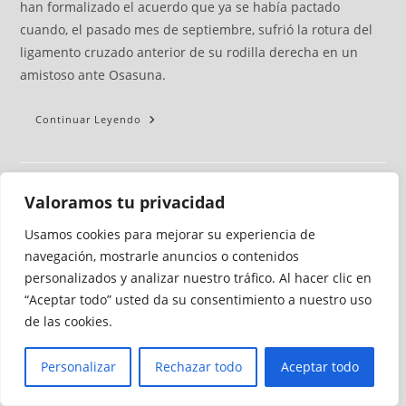
han formalizado el acuerdo que ya se había pactado
cuando, el pasado mes de septiembre, sufrió la rotura del
ligamento cruzado anterior de su rodilla derecha en un
amistoso ante Osasuna.
Continuar Leyendo
Valoramos tu privacidad
Usamos cookies para mejorar su experiencia de
Ceuta se queda sin presencia en
navegación, mostrarle anuncios o contenidos
Primera tras el descenso del
personalizados y analizar nuestro tráfico. Al hacer clic en
Valladolid de Anuar
“Aceptar todo” usted da su consentimiento a nuestro uso
de las cookies.
Ceuta Deportiva
junio 5, 2023
Fútbol
Personalizar
Rechazar todo
Aceptar todo
10 comentarios