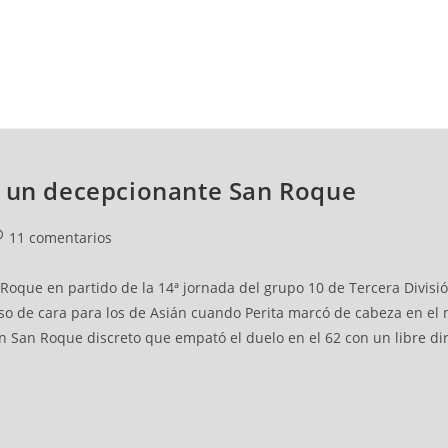
NCESTO
BALONMANO
WATERPOLO
POLIDEPORTIVO
e un decepcionante San Roque
11 comentarios
Roque en partido de la 14ª jornada del grupo 10 de Tercera Divis
uso de cara para los de Asián cuando Perita marcó de cabeza en el 
un San Roque discreto que empató el duelo en el 62 con un libre di