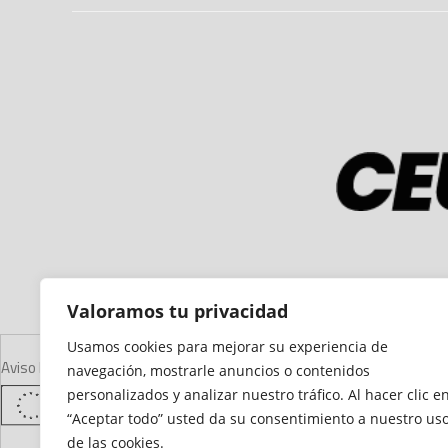
Valoramos tu privacidad
Usamos cookies para mejorar su experiencia de
Aviso Legal
Declaración de Accesibilidad
Mapa del Sitio
Política de Cooki
navegación, mostrarle anuncios o contenidos
personalizados y analizar nuestro tráfico. Al hacer clic e
“Aceptar todo” usted da su consentimiento a nuestro us
de las cookies.