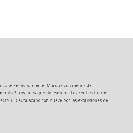
ión, que se disputó en el Murube con menos de
minuto 3 tras un saque de esquina. Los ceutíes fueron
recto. El Ceuta acabó con nueve por las expulsiones de