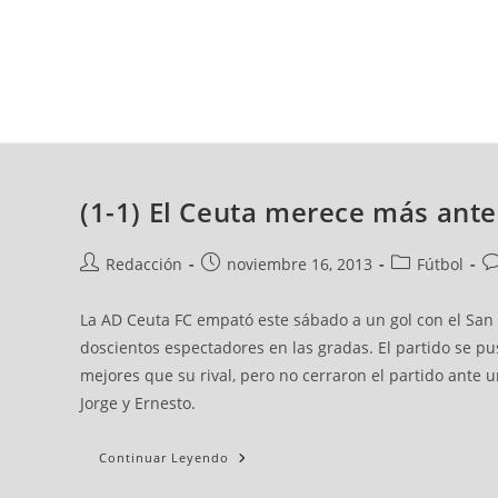
jueves, 06 ago, 2026
AD CEUTA
FÚTBOL
FÚTBOL SALA
BALO
(1-1) El Ceuta merece más ant
Redacción
noviembre 16, 2013
Fútbol
La AD Ceuta FC empató este sábado a un gol con el San 
doscientos espectadores en las gradas. El partido se p
mejores que su rival, pero no cerraron el partido ante 
Jorge y Ernesto.
Continuar Leyendo