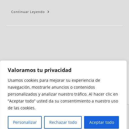
Continuar Leyendo
Valoramos tu privacidad
Usamos cookies para mejorar su experiencia de
Medio auditado por
navegación, mostrarle anuncios o contenidos
personalizados y analizar nuestro tráfico. Al hacer clic en
“Aceptar todo” usted da su consentimiento a nuestro uso
de las cookies.
Aviso
Declaración de
Mapa del
Política de
Política de
Legal
Accesibilidad
Sitio
Cookies
Privacidad
Personalizar
Rechazar todo
Aceptar todo