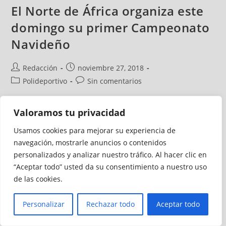
El Norte de África organiza este
domingo su primer Campeonato
Navideño
Redacción
noviembre 27, 2018
Polideportivo
Sin comentarios
La UD Norte de África ha organizado para el domingo 2 de
Valoramos tu privacidad
diciembre, a partir de las 10:00 horas en las instalaciones
Usamos cookies para mejorar su experiencia de
del CP General Carvajal, su I Torneo Navideño de petanca.
navegación, mostrarle anuncios o contenidos
Será en dupletas a la melé, aunque para confeccionarlas
personalizados y analizar nuestro tráfico. Al hacer clic en
los participantes serán divididos en dos listas, una de
“Aceptar todo” usted da su consentimiento a nuestro uso
apuntadores y la otra de tiradores o medios/tiradores, con
de las cookies.
el objetivo de compensar a los equipos en la medida de lo
posible.
Personalizar
Rechazar todo
Aceptar todo
Continuar Leyendo