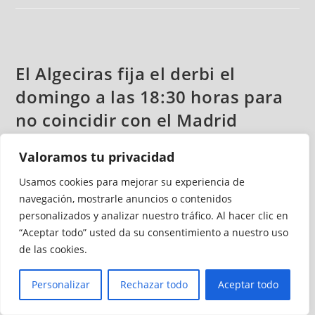
El Algeciras fija el derbi el
domingo a las 18:30 horas para
no coincidir con el Madrid
Juanma Navas
marzo 27, 2017
Fútbol
Valoramos tu privacidad
4 comentarios
Usamos cookies para mejorar su experiencia de
navegación, mostrarle anuncios o contenidos
La directiva del Algeciras CF ha programado el partido
personalizados y analizar nuestro tráfico. Al hacer clic en
contra la AD Ceuta FC de la 33ª jornada de Liga el domingo,
“Aceptar todo” usted da su consentimiento a nuestro uso
2 de abril a las 18:30 horas en el estadio Nuevo El Mirador.
de las cookies.
El equipo algecirista ha retrasado el inicio del derbi para no
coincidir con el partido que disputarán el Real Madrid y el
Personalizar
Rechazar todo
Aceptar todo
Deportivo Alavés a las 16:15 horas en el Santiago Bernabéu.