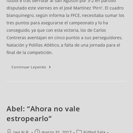
fútbol 8 tras derrotar al San Agustín por 3-2 en partido
disputado este viernes en el José Martínez 'Pirri'. El cuadro
blanquinegro, según informa la FFCE, necesitaba sumar los
tres puntos para asegurarse el campeonato y lo ha
conseguido, ya que con esta victoria, los de Carlos
Contreras aventajan en cinco puntos a sus perseguidores,
Natación y Polillas Atlético, a falta de una jornada para el
final de la competición.
Continuar Leyendo
Abel: “Ahora no vale
estropearlo”
Javi N.R.
marzo 31, 2017
Fútbol Sala